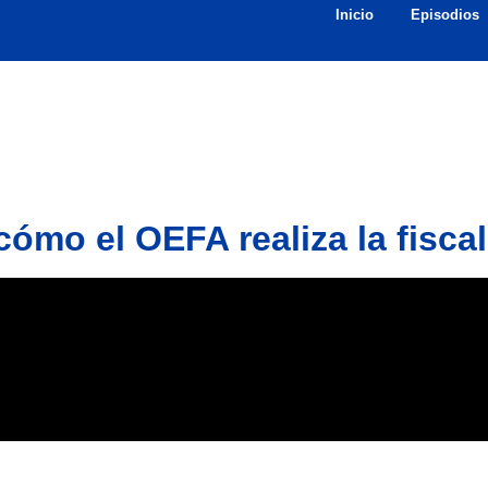
Inicio
Episodios
ómo el OEFA realiza la fisca