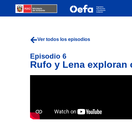
Ver todos los episodios
Episodio 6
Rufo y Lena exploran c