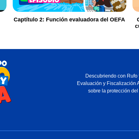
Captítulo 2:
Función evaluadora del OEFA
c
Descubriendo con Rufo y
Evaluación y Fiscalización 
sobre la protección del