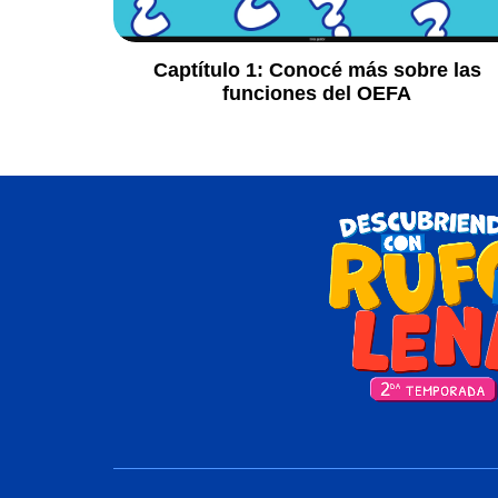
Captítulo 1:
Conocé más sobre las
funciones del OEFA