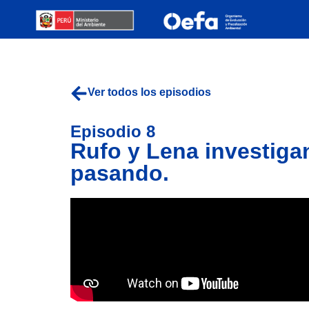
Ver todos los episodios
Episodio 8
Rufo y Lena investiga
pasando.