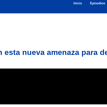
Inicio
Episodios
n esta nueva amenaza para de